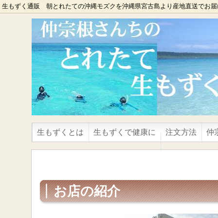
生もずく通販 朝とれたての沖縄モズクを沖縄県宮古島より産地直送でお
生もずくとは
生もずくで健康に
注文方法
仲
お店の紹介